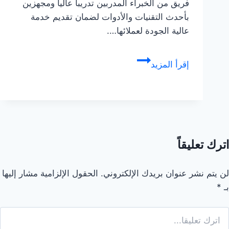
فريق من الخبراء المدربين تدريباً عالياً ومجهزين
بأحدث التقنيات والأدوات لضمان تقديم خدمة
عالية الجودة لعملائها….
خدمات
إقرأ المزيد
الجودة
لمكافحة
الحشرات
في
المدينة
المنورة
اترك تعليقاً
:
شركة
لن يتم نشر عنوان بريدك الإلكتروني.
الحقول الإلزامية مشار إليها
مكافحة
بـ
*
حشرات
بالمدينة